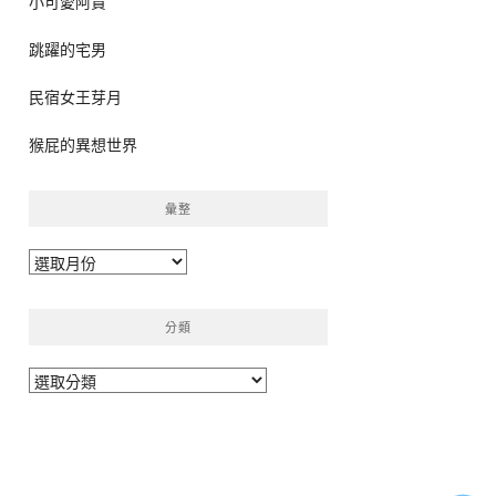
小可愛阿貴
跳躍的宅男
民宿女王芽月
猴屁的異想世界
彙整
彙
整
分類
分
類