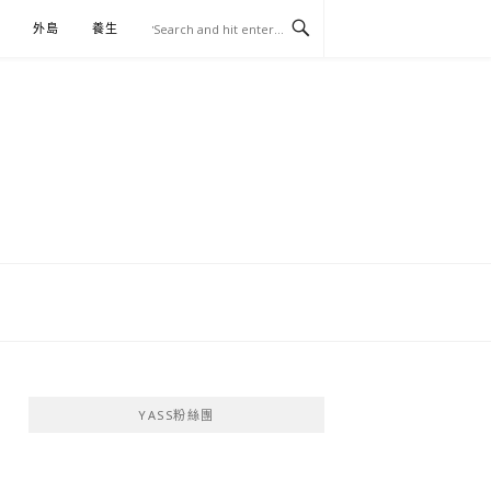
外島
養生
伴手禮
YASS粉絲團