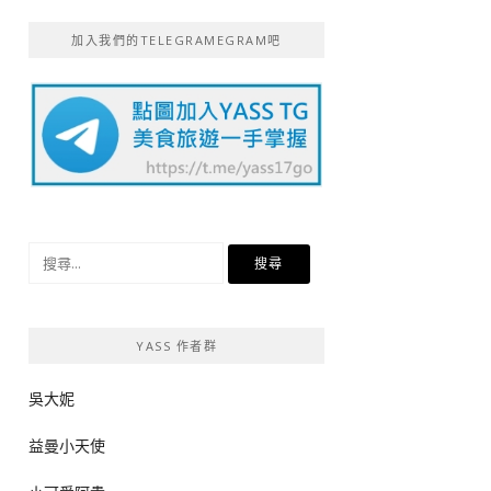
加入我們的TELEGRAMEGRAM吧
搜
尋
關
鍵
YASS 作者群
字:
吳大妮
益曼小天使