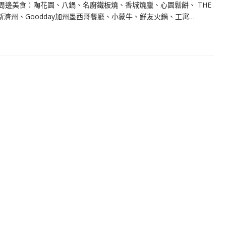
周邊美食：陶花園、八鍋、名廚鐵板燒、香城燒臘、心園鬆餅、 THE
Pasta 新濟州、Goodday加州墨西哥餐廳、小蒙牛、鮮友火鍋、工寓…