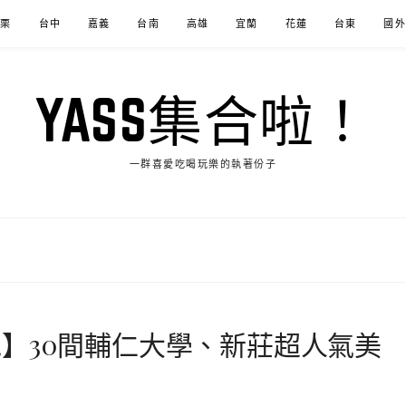
苗栗
台中
嘉義
台南
高雄
宜蘭
花蓮
台東
國外
YASS集合啦！
一群喜愛吃喝玩樂的執著份子
】30間輔仁大學、新莊超人氣美