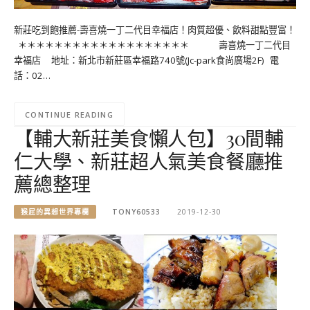
新莊吃到飽推薦-壽喜燒一丁二代目幸福店！肉質超優、飲料甜點豐富！
＊＊＊＊＊＊＊＊＊＊＊＊＊＊＊＊＊＊＊ 壽喜燒一丁二代目
幸福店 地址：新北市新莊區幸福路740號(Jc-park食尚廣場2F) 電
話：02…
CONTINUE READING
【輔大新莊美食懶人包】30間輔
仁大學、新莊超人氣美食餐廳推
薦總整理
猴屁的異想世界專欄
TONY60533
2019-12-30