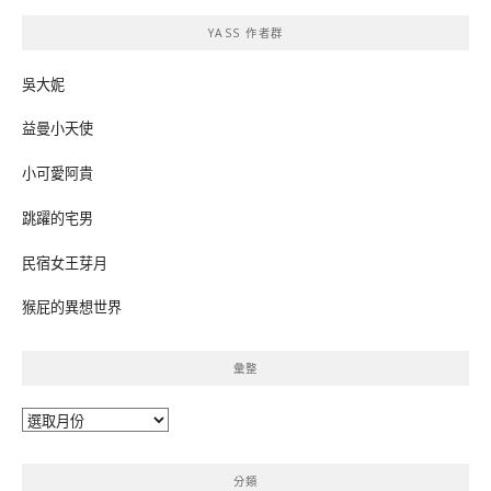
鍵
YASS 作者群
字:
吳大妮
益曼小天使
小可愛阿貴
跳躍的宅男
民宿女王芽月
猴屁的異想世界
彙整
彙
整
分類