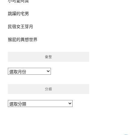
小可愛阿貴
跳躍的宅男
民宿女王芽月
猴屁的異想世界
彙整
彙
整
分類
分
類