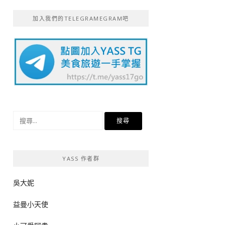
加入我們的TELEGRAMEGRAM吧
搜
尋
關
鍵
YASS 作者群
字:
吳大妮
益曼小天使