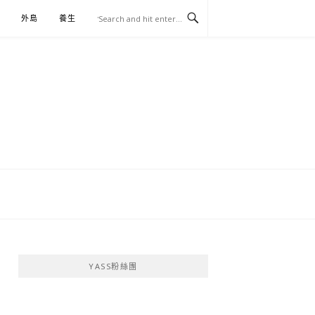
外島
養生
伴手禮
YASS粉絲團