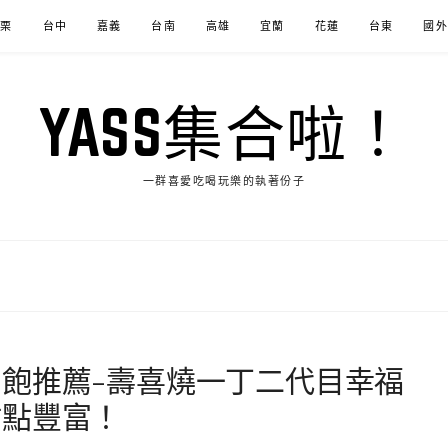
苗栗
台中
嘉義
台南
高雄
宜蘭
花蓮
台東
國外
YASS集合啦！
一群喜愛吃喝玩樂的執著份子
飽推薦-壽喜燒一丁二代目幸福
甜點豐富！