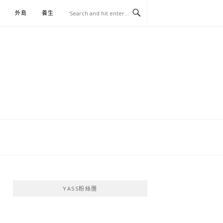
外島
養生
伴手禮
YASS粉絲團