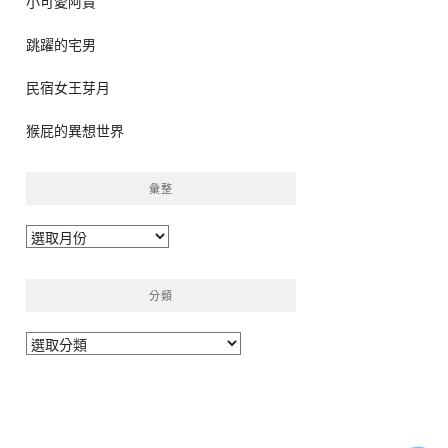
小可愛阿貴
跳躍的宅男
民宿女王芽月
猴屁的異想世界
彙整
彙
整
分類
分
類