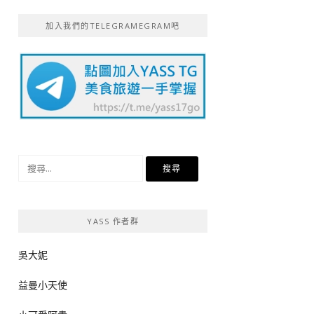
加入我們的TELEGRAMEGRAM吧
搜
尋
關
鍵
YASS 作者群
字:
吳大妮
益曼小天使