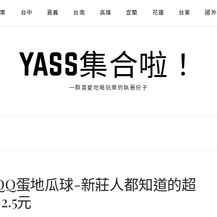
苗栗
台中
嘉義
台南
高雄
宜蘭
花蓮
台東
國外
YASS集合啦！
一群喜愛吃喝玩樂的執著份子
QQ蛋地瓜球-新莊人都知道的超
.5元