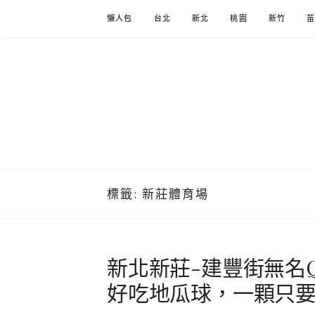
Skip
懶人包
台北
新北
桃園
新竹
to
content
標籤:
新莊體育場
新北新莊-建豐街無名
好吃地瓜球，一顆只要2