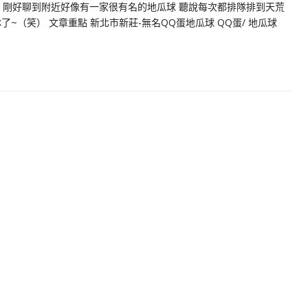
軒時 剛好聊到附近好像有一家很有名的地瓜球 聽說每次都排隊排到天荒
~（笑） 文章重點 新北市新莊-無名QQ蛋地瓜球 QQ蛋/ 地瓜球