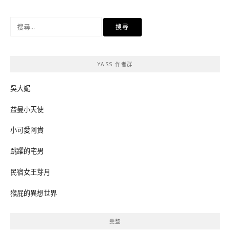
搜
尋
關
鍵
YASS 作者群
字:
吳大妮
益曼小天使
小可愛阿貴
跳躍的宅男
民宿女王芽月
猴屁的異想世界
彙整