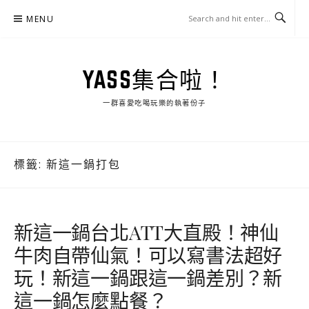
Skip
MENU
to
content
YASS集合啦！
一群喜愛吃喝玩樂的執著份子
標籤:
新這一鍋打包
新這一鍋台北ATT大直殿！神仙
牛肉自帶仙氣！可以寫書法超好
玩！新這一鍋跟這一鍋差別？新
這一鍋怎麼點餐？