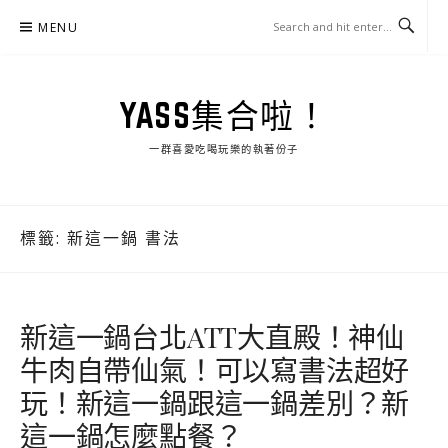
Skip
MENU
to
content
YASS集合啦！
一群喜愛吃喝玩樂的執著份子
標籤:
新這一鍋 書法
新這一鍋台北ATT大直殿！神仙
牛肉自帶仙氣！可以寫書法超好
玩！新這一鍋跟這一鍋差別？新
這一鍋怎麼點餐？