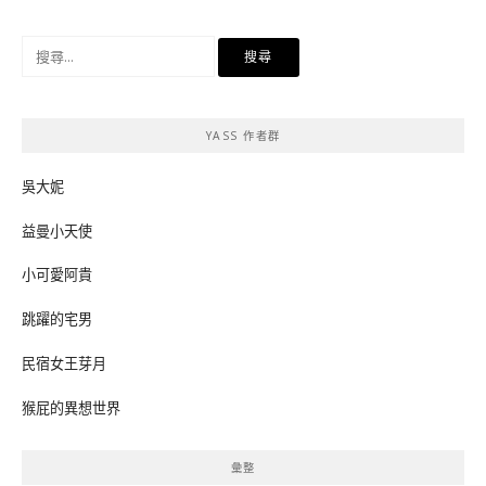
搜
尋
關
鍵
YASS 作者群
字:
吳大妮
益曼小天使
小可愛阿貴
跳躍的宅男
民宿女王芽月
猴屁的異想世界
彙整