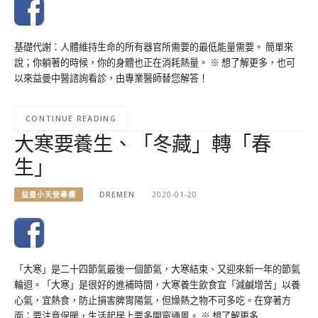
基礎代謝：人體維持生命的所有器官所需要的最低能量需要。 簡單來
說；你躺著的時候，你的身體也正在消耗熱量。 ※ 想了解更多，也可
以來益曼中醫諮詢看診，由專業醫師替您解答！
CONTINUE READING
大寒要養生、「冬藏」轉「春
生」
益曼小天使專欄
DREMEN
2020-01-20
「大寒」是二十四節氣最後一個節氣，大寒結束、又迎來新一年的節氣
輪迴。「大寒」是很好的進補時間，大寒養生飲食宜「減鹹增苦」以養
心氣，宜熱食，防止損害脾胃陽氣，但燥熱之物不可多吃。在穿著方
面；要注意保暖，生活起居上要多開窗通風。 ※ 想了解更多…