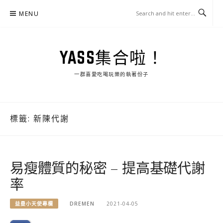
Skip
MENU
to
content
YASS集合啦！
一群喜愛吃喝玩樂的執著份子
標籤:
新陳代謝
易瘦體質的秘密 – 提高基礎代謝
率
益曼小天使專欄
DREMEN
2021-04-05