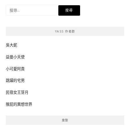
搜
尋
關
鍵
YASS 作者群
字:
吳大妮
益曼小天使
小可愛阿貴
跳躍的宅男
民宿女王芽月
猴屁的異想世界
彙整