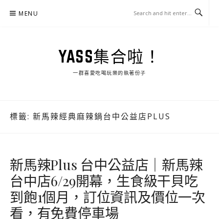
Skip
MENU
to
content
YASS集合啦！
一群喜愛吃喝玩樂的執著份子
標籤:
新馬辣經典麻辣鍋台中公益店PLUS
新馬辣Plus 台中公益店｜新馬辣
台中店6/29開幕，生食級干貝吃
到飽1個月，訂位資訊及價位一次
看，有免費停車場