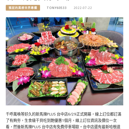
猴屁的異想世界專欄
TONY60533
2022-07-22
千呼萬喚等好久的新馬辣PLUS 台中店6/29正式開幕，線上訂位都訂滿
了有夠夯，生食級干貝吃到飽優惠1個月，線上訂位資訊及價位一次
看，然後新馬辣PLUS 台中店有免費停車場歐。台中店還有最新哈根達