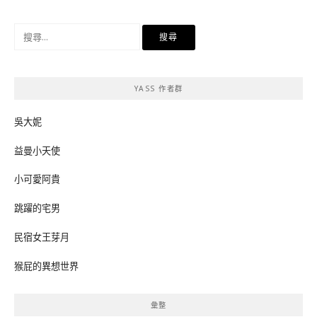
搜
尋
關
鍵
YASS 作者群
字:
吳大妮
益曼小天使
小可愛阿貴
跳躍的宅男
民宿女王芽月
猴屁的異想世界
彙整