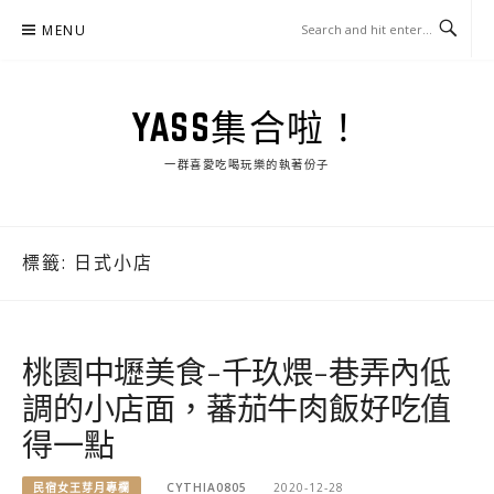
Skip
MENU
to
content
YASS集合啦！
一群喜愛吃喝玩樂的執著份子
標籤:
日式小店
桃園中壢美食-千玖煨-巷弄內低
調的小店面，蕃茄牛肉飯好吃值
得一點
民宿女王芽月專欄
CYTHIA0805
2020-12-28