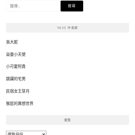
搜
尋
關
鍵
YASS 作者群
字:
吳大妮
益曼小天使
小可愛阿貴
跳躍的宅男
民宿女王芽月
猴屁的異想世界
彙整
彙