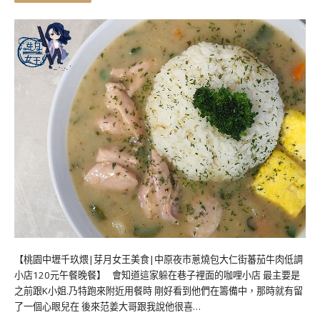
【桃園中壢千玖煨|芽月女王美食|中原夜市蔥燒包大仁街蕃茄牛肉低調
小店120元午餐晚餐】 會知道這家躲在巷子裡面的咖哩小店 最主要是
之前跟K小姐.乃特跑來附近用餐時 剛好看到他們在籌備中，那時就有留
了一個心眼兒在 後來范姜大哥跟我說他很喜…