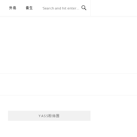
外島
養生
伴手禮
YASS粉絲團