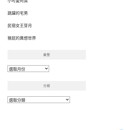
小可愛阿貴
跳躍的宅男
民宿女王芽月
猴屁的異想世界
彙整
彙
整
分類
分
類