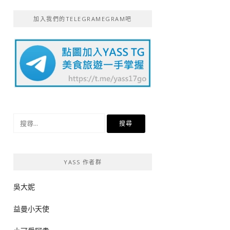
加入我們的TELEGRAMEGRAM吧
搜
尋
關
鍵
YASS 作者群
字:
吳大妮
益曼小天使