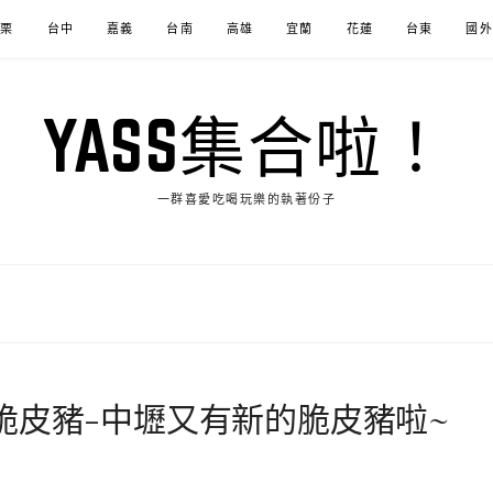
苗栗
台中
嘉義
台南
高雄
宜蘭
花蓮
台東
國外
YASS集合啦！
一群喜愛吃喝玩樂的執著份子
脆皮豬-中壢又有新的脆皮豬啦~