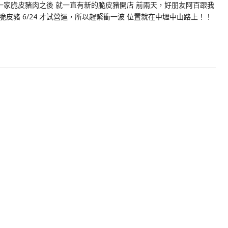
一家脆皮豬肉之後 就一直有新的脆皮豬開店 前兩天，好朋友阿百跟我
皮豬 6/24 才試營運，所以趕緊衝一波 位置就在中壢中山路上！！