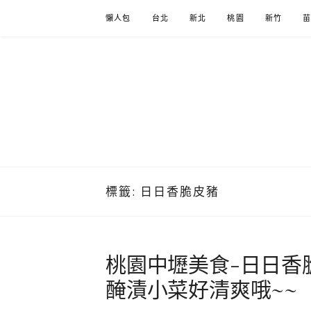
Skip
懶人包
台北
新北
桃園
新竹
to
content
標籤:
日日香脆皮豬
桃園中壢美食-日日香
醃漬小菜好清爽哦~~