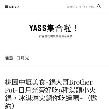
Skip
MENU
to
content
YASS集合啦！
一群喜愛吃喝玩樂的執著份子
標籤:
日月光
桃園中壢美食-鍋大哥Brother
Pot-日月光旁好吃9種湯頭小火
鍋，冰淇淋火鍋你吃過嗎~（邀
約）