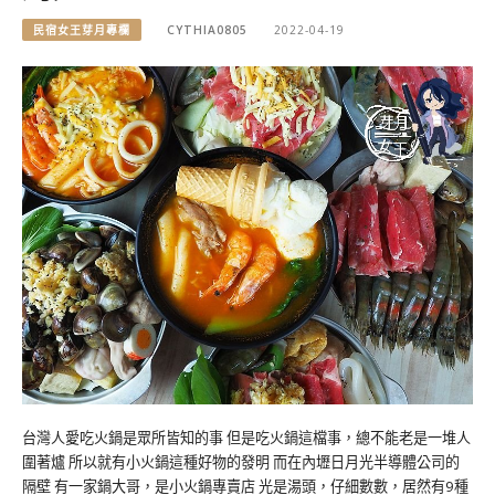
民宿女王芽月專欄
CYTHIA0805
2022-04-19
台灣人愛吃火鍋是眾所皆知的事 但是吃火鍋這檔事，總不能老是一堆人
圍著爐 所以就有小火鍋這種好物的發明 而在內壢日月光半導體公司的
隔壁 有一家鍋大哥，是小火鍋專賣店 光是湯頭，仔細數數，居然有9種