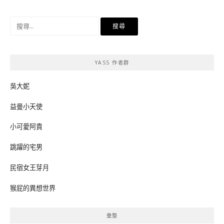
搜
尋
關
鍵
YASS 作者群
字:
吳大妮
益曼小天使
小可愛阿貴
跳躍的宅男
民宿女王芽月
猴屁的異想世界
彙整