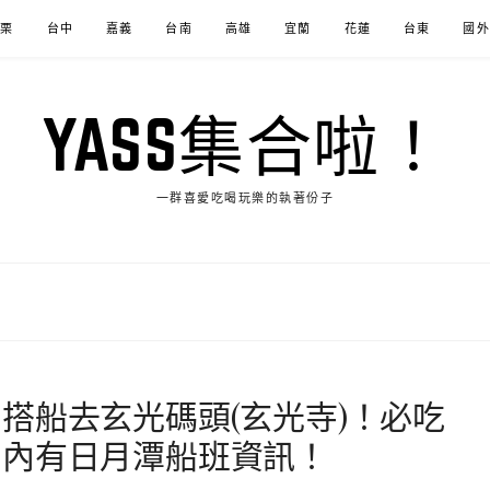
苗栗
台中
嘉義
台南
高雄
宜蘭
花蓮
台東
國外
YASS集合啦！
一群喜愛吃喝玩樂的執著份子
搭船去玄光碼頭(玄光寺)！必吃
！內有日月潭船班資訊！