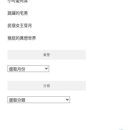
小可愛阿貴
跳躍的宅男
民宿女王芽月
猴屁的異想世界
彙整
彙
整
分類
分
類