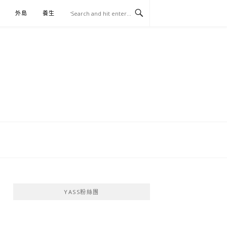
外島
養生
伴手禮
YASS粉絲團