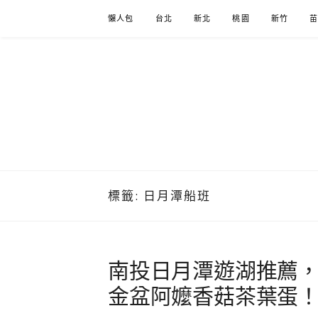
Skip
懶人包
台北
新北
桃園
新竹
to
content
標籤:
日月潭船班
南投日月潭遊湖推薦，
金盆阿嬤香菇茶葉蛋