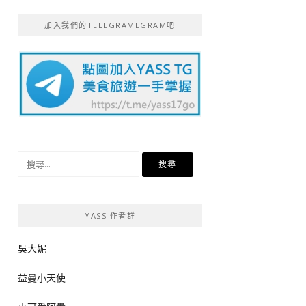
加入我們的TELEGRAMEGRAM吧
搜
尋
關
鍵
YASS 作者群
字:
吳大妮
益曼小天使