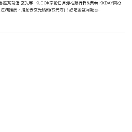
菇茶葉蛋 玄光寺 KLOOK南投日月潭推薦行程&票卷 KKDAY南投
月潭遊湖推薦，搭船去玄光碼頭(玄光寺)！必吃金盆阿嬤香…