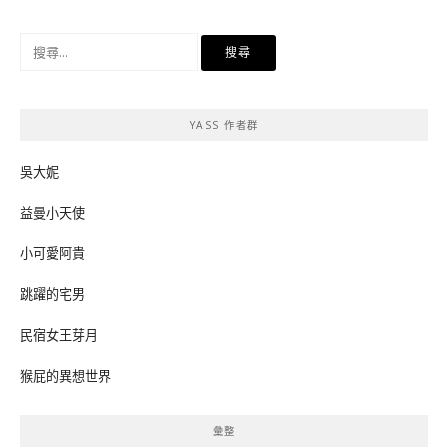
搜
尋
關
鍵
YASS 作者群
字:
吳大妮
益曼小天使
小可愛阿貴
跳躍的宅男
民宿女王芽月
猴屁的異想世界
彙整