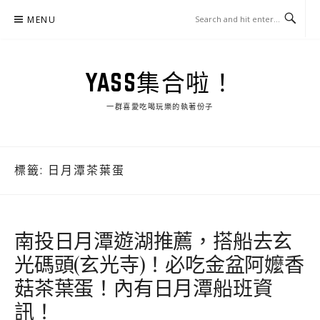
Skip
MENU
to
content
YASS集合啦！
一群喜愛吃喝玩樂的執著份子
標籤:
日月潭茶葉蛋
南投日月潭遊湖推薦，搭船去玄
光碼頭(玄光寺)！必吃金盆阿嬤香
菇茶葉蛋！內有日月潭船班資
訊！