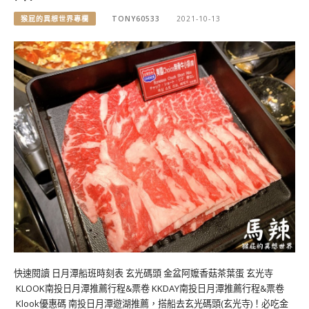
猴屁的異想世界專欄
TONY60533
2021-10-13
快速閱讀 日月潭船班時刻表 玄光碼頭 金盆阿嬤香菇茶葉蛋 玄光寺
KLOOK南投日月潭推薦行程&票卷 KKDAY南投日月潭推薦行程&票卷
Klook優惠碼 南投日月潭遊湖推薦，搭船去玄光碼頭(玄光寺)！必吃金