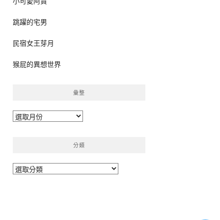
小可愛阿貴
跳躍的宅男
民宿女王芽月
猴屁的異想世界
彙整
彙
整
分類
分
類