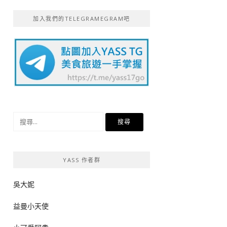
加入我們的TELEGRAMEGRAM吧
搜
尋
關
鍵
YASS 作者群
字:
吳大妮
益曼小天使