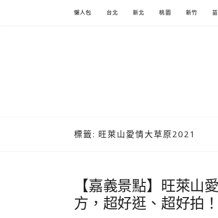
Skip
懶人包
台北
新北
桃園
新竹
to
content
標籤:
旺萊山愛情大草原2021
【嘉義景點】旺萊山
方，超好逛、超好拍