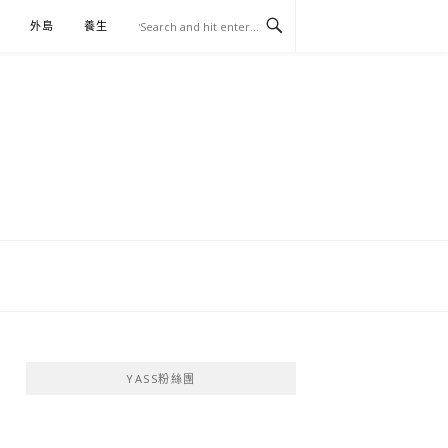
外島
養生
伴手禮
YASS粉絲團