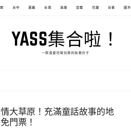
苗栗
台中
嘉義
台南
高雄
宜蘭
花蓮
台東
國外
YASS集合啦！
一群喜愛吃喝玩樂的執著份子
愛情大草原！充滿童話故事的地
！免門票！