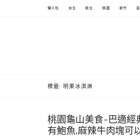
Skip
懶人包
台北
新北
桃園
新竹
to
content
標籤:
明果冰淇淋
桃園龜山美食-巴適經
有鮑魚.麻辣牛肉塊可