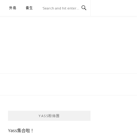
外島
養生
伴手禮
YASS粉絲團
Yass集合啦！