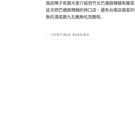
我前陣子有跟大家介紹到竹北巴適麻辣鍋有酸菜
這次把巴適麻辣鍋的林口店，還有台南店兩家的價
魚的湯底跟九孔鮑魚吃到飽啦…
CONTINUE READING