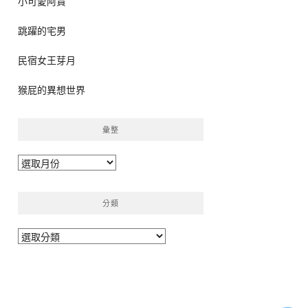
小可愛阿貴
跳躍的宅男
民宿女王芽月
猴屁的異想世界
彙整
彙
整
分類
分
類