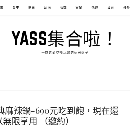
苗栗
台中
嘉義
台南
高雄
宜蘭
花蓮
台東
國外
YASS集合啦！
一群喜愛吃喝玩樂的執著份子
典麻辣鍋-690元吃到飽，現在還
以無限享用 （邀約）