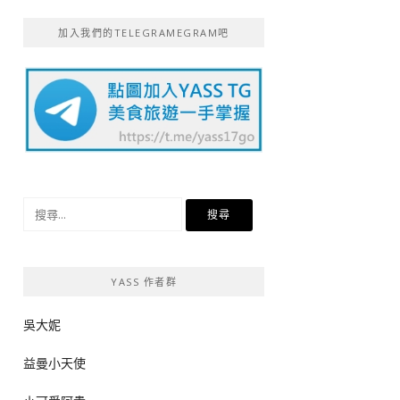
加入我們的TELEGRAMEGRAM吧
搜
尋
關
鍵
YASS 作者群
字:
吳大妮
益曼小天使