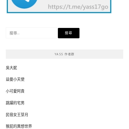
搜
尋
關
鍵
YASS 作者群
字:
吳大妮
益曼小天使
小可愛阿貴
跳躍的宅男
民宿女王芽月
猴屁的異想世界