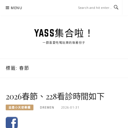
Skip
MENU
to
content
YASS集合啦！
一群喜愛吃喝玩樂的執著份子
標籤:
春節
2026春節、228看診時間如下
益曼小天使專欄
DREMEN
2026-01-31