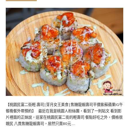
【桃園民富二街輕.壽司|芽月女王美食|焦糖龍蝦壽司平價紫蘇蘋果IG午
餐晚餐外帶預約】 最近在我是桃園人粉絲團，看到了一則貼文 看到影
片裡面的正妹說，這家在桃園民富二街的輕壽司 餐點好吃之外，價格很
親民 八貫焦糖龍蝦壽司，居然只賣80元 …