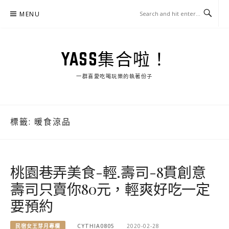
Skip
MENU
to
content
YASS集合啦！
一群喜愛吃喝玩樂的執著份子
標籤:
暖食涼品
桃園巷弄美食-輕.壽司-8貫創意
壽司只賣你80元，輕爽好吃一定
要預約
民宿女王芽月專欄
CYTHIA0805
2020-02-28