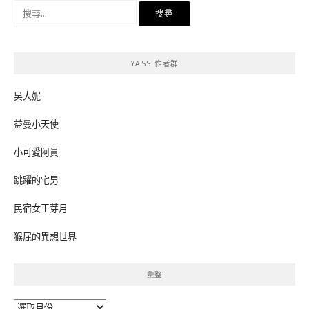
搜
尋
關
鍵
YASS 作者群
字:
吳大妮
益曼小天使
小可愛阿貴
跳躍的宅男
民宿女王芽月
猴屁的異想世界
彙整
彙