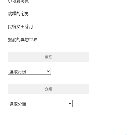
小可愛阿貴
跳躍的宅男
民宿女王芽月
猴屁的異想世界
彙整
彙
整
分類
分
類