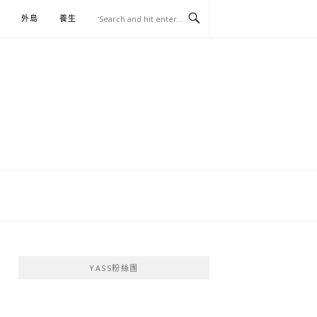
外島
養生
伴手禮
YASS粉絲團