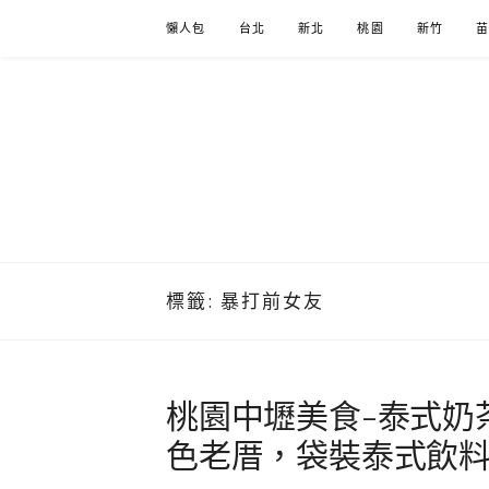
Skip
懶人包
台北
新北
桃園
新竹
to
content
標籤:
暴打前女友
桃園中壢美食-泰式奶
色老厝，袋裝泰式飲