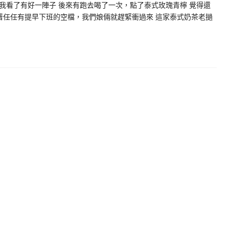
我看了有好一陣子 後來有跑去喝了一次，點了泰式玫瑰青檸 覺得還
著任任有提早下班的空檔，我們娘倆就趕緊衝過來 這家泰式奶茶老撾