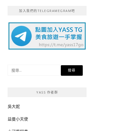
加入我們的TELEGRAMEGRAM吧
搜
尋
關
鍵
YASS 作者群
字:
吳大妮
益曼小天使