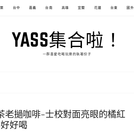
苗栗
台中
嘉義
台南
高雄
宜蘭
花蓮
台東
國外
YASS集合啦！
一群喜愛吃喝玩樂的執著份子
茶老撾咖啡-士校對面亮眼的橘紅
料好好喝