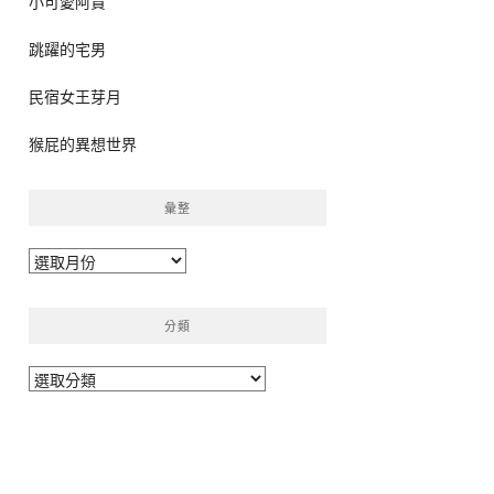
小可愛阿貴
跳躍的宅男
民宿女王芽月
猴屁的異想世界
彙整
彙
整
分類
分
類