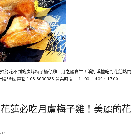
 沒預約吃不到的炭烤梅子桶仔雞－月之廬食堂！誤打誤撞吃到花蓮熱門
電話：03-8650588 營業時間： 11:00–14:00、17:00–…
～花蓮必吃月盧梅子雞！美麗的花
-11