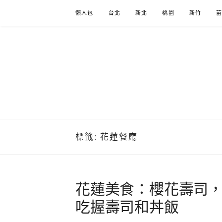
Skip
懶人包
台北
新北
桃園
新竹
to
content
標籤:
花蓮餐廳
花蓮美食：櫻花壽司
吃握壽司和丼飯