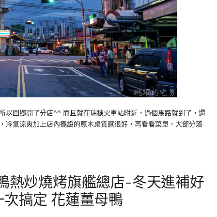
所以回鄉開了分店^^ 而且就在瑞穗火車站附近，過個馬路就到了，還
，冷氣涼爽加上店內擺設的原木桌質感很好，再看看菜單，大部分落
母鴨熱炒燒烤旗艦總店-冬天進補好
一次搞定 花蓮薑母鴨