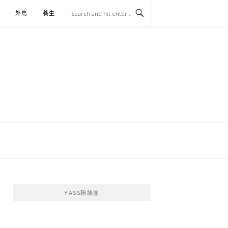
外島
養生
伴手禮
YASS粉絲團