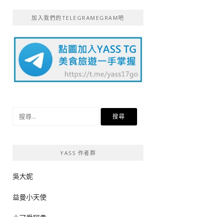
加入我們的TELEGRAMEGRAM吧
搜
尋
關
鍵
YASS 作者群
字:
吳大妮
益曼小天使