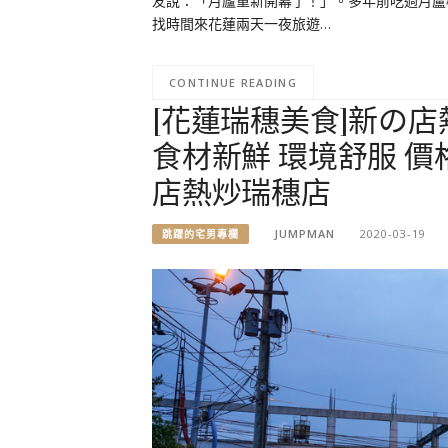
友說：「月廬重新開幕了！」。多年前吃過月盧
找時間來花蓮兩天一夜旅遊…
CONTINUE READING
[花蓮瑞穗美食]新の店
食材新鮮 環境舒服 價
店熱炒瑞穗店
JUMPMAN
2020-03-19
跳躍的宅男專欄