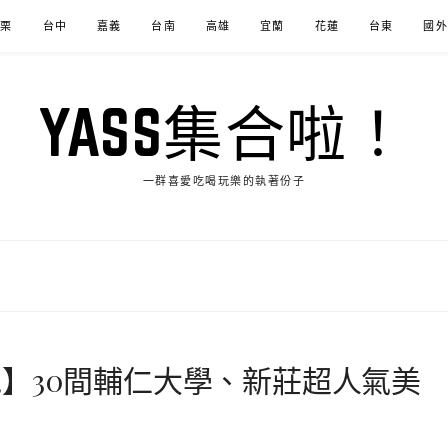
苗栗
台中
嘉義
台南
高雄
宜蘭
花蓮
台東
國外
YASS集合啦！
一群喜愛吃喝玩樂的執著份子
】30間輔仁大學、新莊超人氣美