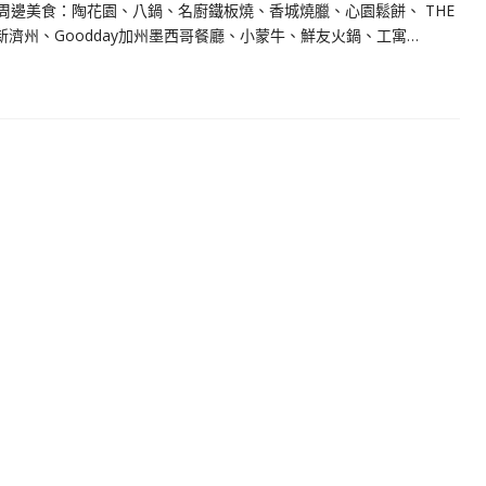
周邊美食：陶花園、八鍋、名廚鐵板燒、香城燒臘、心園鬆餅、 THE
Pasta 新濟州、Goodday加州墨西哥餐廳、小蒙牛、鮮友火鍋、工寓…