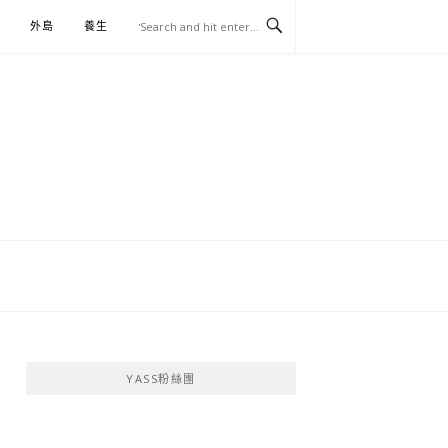
外島
養生
伴手禮
YASS粉絲團