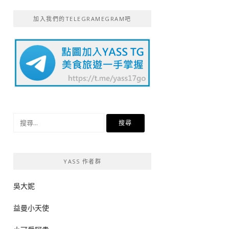
加入我們的TELEGRAMEGRAM吧
搜
尋
關
鍵
YASS 作者群
字:
吳大妮
益曼小天使