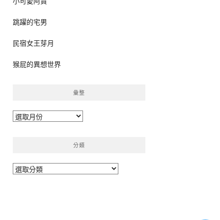
小可愛阿貴
跳躍的宅男
民宿女王芽月
猴屁的異想世界
彙整
彙
整
分類
分
類