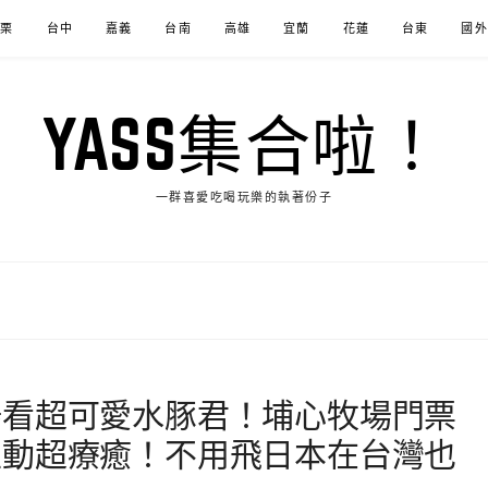
苗栗
台中
嘉義
台南
高雄
宜蘭
花蓮
台東
國外
YASS集合啦！
一群喜愛吃喝玩樂的執著份子
場看超可愛水豚君！埔心牧場門票
互動超療癒！不用飛日本在台灣也