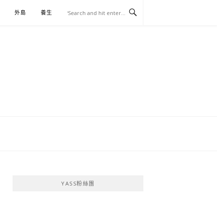
外島
養生
伴手禮
YASS粉絲團