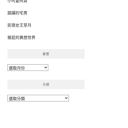
小可愛阿貴
跳躍的宅男
民宿女王芽月
猴屁的異想世界
彙整
彙
整
分類
分
類