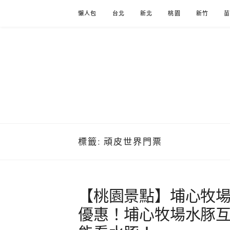
Skip
懶人包
台北
新北
桃園
新竹
to
content
標籤:
頑皮世界門票
【桃園景點】埔心牧
優惠！埔心牧場水豚