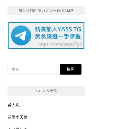
加入我們的TELEGRAMEGRAM吧
搜
尋
關
鍵
YASS 作者群
字:
吳大妮
益曼小天使