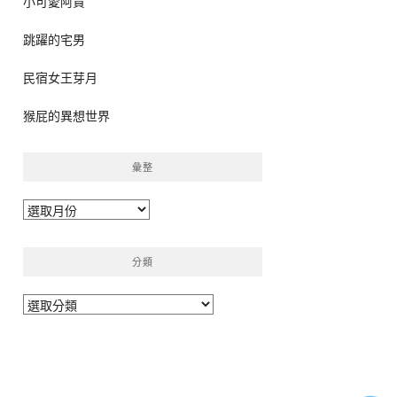
小可愛阿貴
跳躍的宅男
民宿女王芽月
猴屁的異想世界
彙整
彙
整
分類
分
類