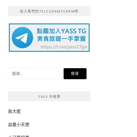
加入我們的TELEGRAMEGRAM吧
搜
尋
關
鍵
YASS 作者群
字:
吳大妮
益曼小天使