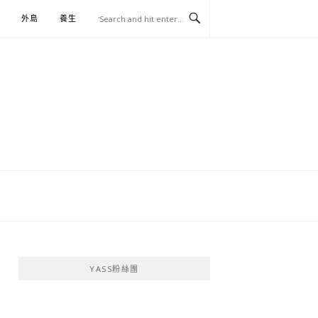
外島
養生
伴手禮
YASS粉絲團