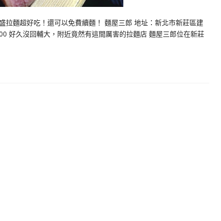
盛拉麵超好吃！還可以免費續麵！ 麵屋三郎 地址：新北市新莊區建
:00–21:00 好久沒回輔大，附近竟然有這間厲害的拉麵店 麵屋三郎位在新莊