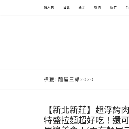
Skip
懶人包
台北
新北
桃園
新竹
to
content
標籤:
麵屋三郎2020
【新北新莊】超浮誇
特盛拉麵超好吃！還