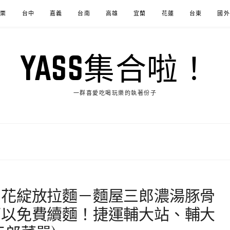
苗栗
台中
嘉義
台南
高雄
宜蘭
花蓮
台東
國外
YASS集合啦！
一群喜愛吃喝玩樂的執著份子
肉花綻放拉麵－麵屋三郎濃湯豚骨
可以免費續麵！捷運輔大站、輔大