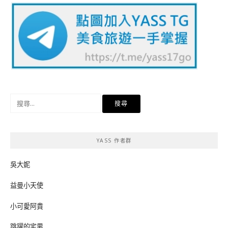
搜
尋
關
鍵
YASS 作者群
字:
吳大妮
益曼小天使
小可愛阿貴
跳躍的宅男