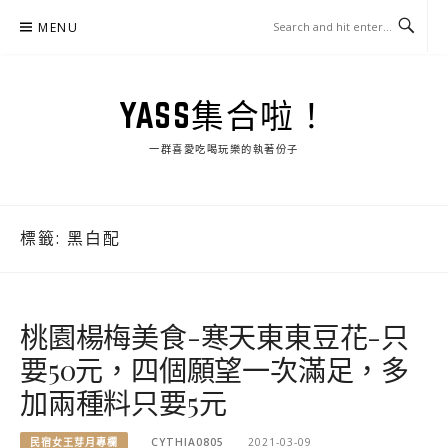
Skip
MENU
to
content
YASS集合啦！
一群喜愛吃喝玩樂的執著份子
標籤:
黑白配
桃園楊梅美食-寒天東東豆花-只
要50元，四個願望一次滿足，多
加兩種料只要5元
民宿女王芽月專欄
CYTHIA0805
2021-03-09