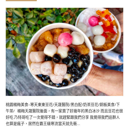
桃園楊梅美食–寒天東東豆花/天晟醫院/黑白配/奶茶豆花/銅板美食/下
午茶/ 楊梅天晟醫院後面，有一家賣了好幾年的黑白冰沙 而且豆花也很
好吃 乃特哥吃了一次覺得不錯，就趕緊跟我們分享 我覺得我們這群人
也算是瘋子，居然在霸王級寒流當天就先衝…