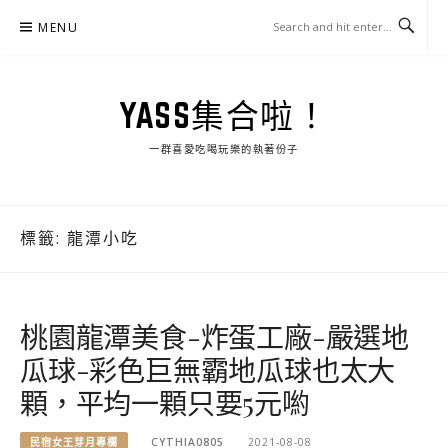
Skip
MENU
to
content
YASS集合啦！
一群喜愛吃喝玩樂的執著份子
標籤:
龍潭小吃
桃園龍潭美食-炸蛋工廠-嚴選地
瓜球-彩色巨無霸地瓜球也太大
顆，平均一顆只要5元喲
民宿女王芽月專欄
CYTHIA0805
2021-08-08