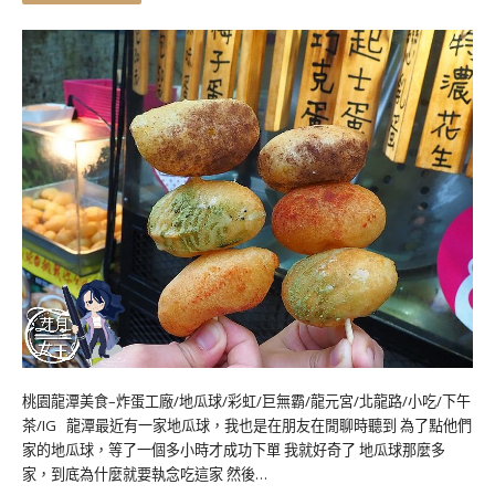
桃園龍潭美食–炸蛋工廠/地瓜球/彩虹/巨無霸/龍元宮/北龍路/小吃/下午
茶/IG 龍潭最近有一家地瓜球，我也是在朋友在閒聊時聽到 為了點他們
家的地瓜球，等了一個多小時才成功下單 我就好奇了 地瓜球那麼多
家，到底為什麼就要執念吃這家 然後…