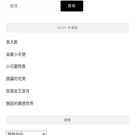
搜
尋
關
鍵
YASS 作者群
字:
吳大妮
益曼小天使
小可愛阿貴
跳躍的宅男
民宿女王芽月
猴屁的異想世界
彙整
彙