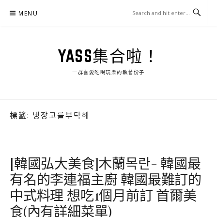
Skip
MENU
to
content
YASS集合啦！
一群喜愛吃喝玩樂的執著份子
標籤:
냉장고를부탁해
[韓國弘大美食]木蘭목란- 韓國最
有名的李連福主廚 韓國最難訂的
中式料理 想吃1個月前訂 首爾美
食(內有詳細菜單)