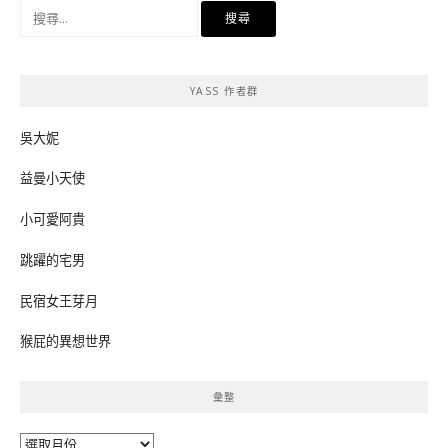
搜
尋
關
鍵
YASS 作者群
字:
吳大妮
益曼小天使
小可愛阿貴
跳躍的宅男
民宿女王芽月
猴屁的異想世界
彙整
彙