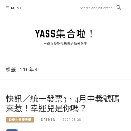
Skip
MENU
to
content
YASS集合啦！
一群喜愛吃喝玩樂的執著份子
標籤:
110年3
快訊／統一發票3、4月中獎號碼
來惹！幸運兒是你嗎？
益曼小天使專欄
DREMEN
2021-05-28