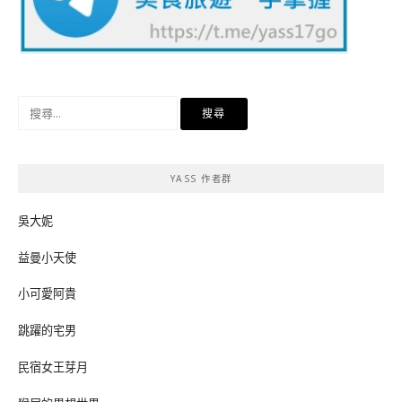
搜
尋
關
鍵
YASS 作者群
字:
吳大妮
益曼小天使
小可愛阿貴
跳躍的宅男
民宿女王芽月