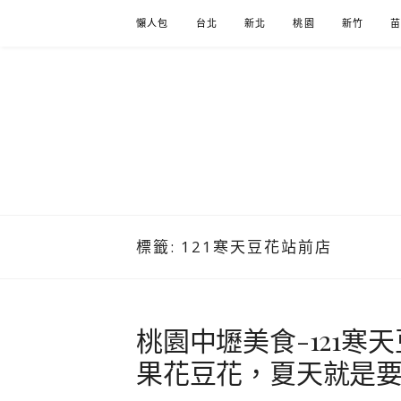
Skip
懶人包
台北
新北
桃園
新竹
to
content
標籤:
121寒天豆花站前店
桃園中壢美食-121寒
果花豆花，夏天就是