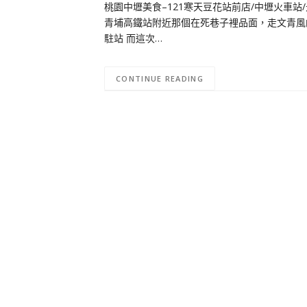
桃園中壢美食–121寒天豆花站前店/中壢火車站/
青埔高鐵站附近那個在死巷子裡品面，走文青風的
駐站 而這次…
CONTINUE READING