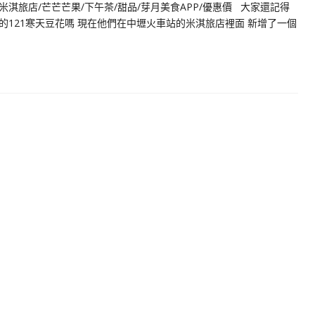
米淇旅店/芒芒芒果/下午茶/甜品/芽月美食APP/優惠價 大家還記得
121寒天豆花嗎 現在他們在中壢火車站的米淇旅店裡面 新增了一個