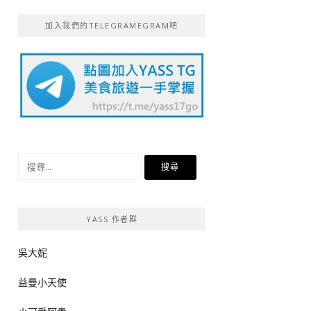
加入我們的TELEGRAMEGRAM吧
搜
尋
關
鍵
YASS 作者群
字:
吳大妮
益曼小天使