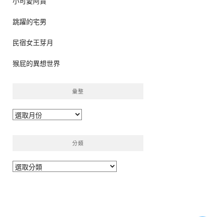
小可愛阿貴
跳躍的宅男
民宿女王芽月
猴屁的異想世界
彙整
彙
整
分類
分
類