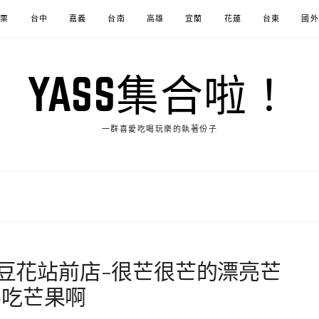
苗栗
台中
嘉義
台南
高雄
宜蘭
花蓮
台東
國外
YASS集合啦！
一群喜愛吃喝玩樂的執著份子
天豆花站前店-很芒很芒的漂亮芒
要吃芒果啊