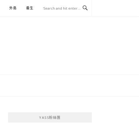
外島
養生
伴手禮
YASS粉絲團