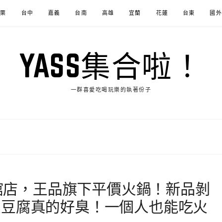
苗栗
台中
嘉義
台南
高雄
宜蘭
花蓮
台東
國外
YASS集合啦！
一群喜愛吃喝玩樂的執著份子
公館店，王品旗下平價火鍋！新品剝
臭豆腐真的好臭！一個人也能吃火