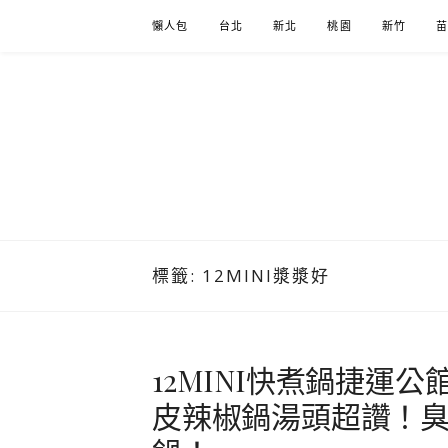
Skip
懶人包
台北
新北
桃園
新竹
to
content
標籤:
12MINI漿漿好
12MINI快煮鍋捷運
皮辣椒鍋湯頭超讚！