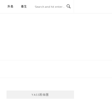
外島
養生
伴手禮
YASS粉絲團