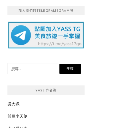
加入我們的TELEGRAMEGRAM吧
搜
尋
關
鍵
YASS 作者群
字:
吳大妮
益曼小天使