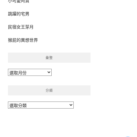
小可愛阿貴
跳躍的宅男
民宿女王芽月
猴屁的異想世界
彙整
彙
整
分類
分
類