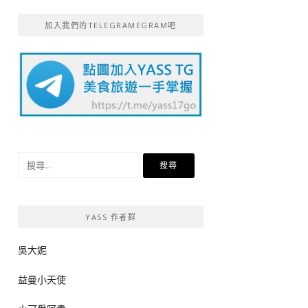
加入我們的TELEGRAMEGRAM吧
搜
尋
關
鍵
YASS 作者群
字:
吳大妮
益曼小天使