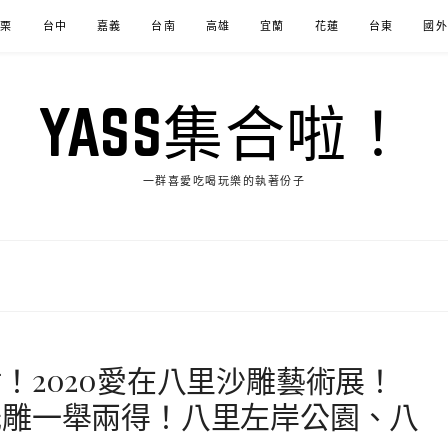
苗栗
台中
嘉義
台南
高雄
宜蘭
花蓮
台東
國外
YASS集合啦！
一群喜愛吃喝玩樂的執著份子
！2020愛在八里沙雕藝術展！
光雕一舉兩得！八里左岸公園、八