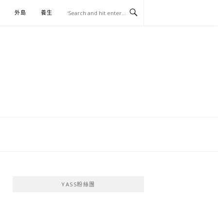
外島
養生
伴手禮
YASS粉絲團