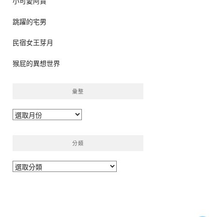
小可愛阿貴
跳躍的宅男
民宿女王芽月
猴屁的異想世界
彙整
彙
整
分類
分
類