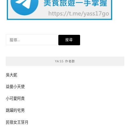
搜
尋
關
鍵
YASS 作者群
字:
吳大妮
益曼小天使
小可愛阿貴
跳躍的宅男
民宿女王芽月