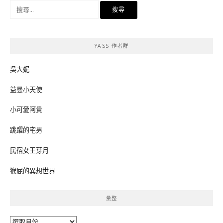
搜
尋
關
鍵
YASS 作者群
字:
吳大妮
益曼小天使
小可愛阿貴
跳躍的宅男
民宿女王芽月
猴屁的異想世界
彙整
彙