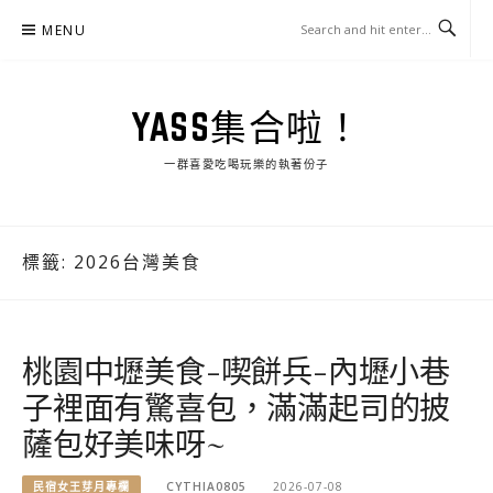
Skip
MENU
to
content
YASS集合啦！
一群喜愛吃喝玩樂的執著份子
標籤:
2026台灣美食
桃園中壢美食-喫餅兵-內壢小巷
子裡面有驚喜包，滿滿起司的披
薩包好美味呀~
民宿女王芽月專欄
CYTHIA0805
2026-07-08