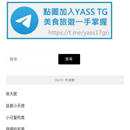
搜
尋
關
鍵
YASS 作者群
字:
吳大妮
益曼小天使
小可愛阿貴
跳躍的宅男