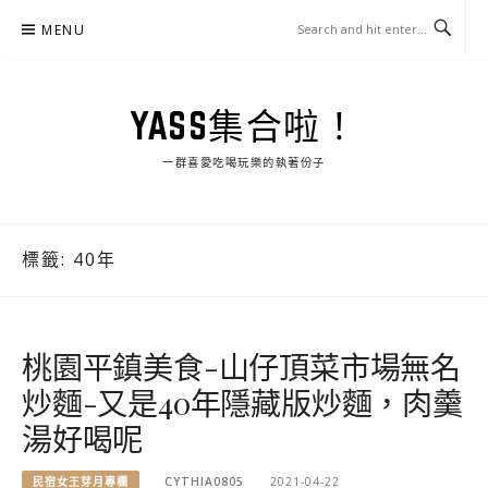
Skip
MENU
to
content
YASS集合啦！
一群喜愛吃喝玩樂的執著份子
標籤:
40年
桃園平鎮美食-山仔頂菜市場無名
炒麵-又是40年隱藏版炒麵，肉羹
湯好喝呢
民宿女王芽月專欄
CYTHIA0805
2021-04-22