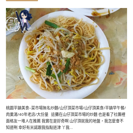
桃園平鎮美食–菜市場無名炒麵/山仔頂菜市場/山仔頂美食/平鎮早午餐/
肉羹湯/40年老店/大份量 這攤在山仔頂菜市場的炒麵 也是看了社團裡
面格友一堆人在推薦 我實在是好奇啊 山仔頂就我的地盤，我怎麼會不
知道咧 幸好有米諾跟我指點迷津 丫我…