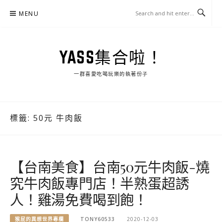
Skip
MENU
to
content
YASS集合啦！
一群喜愛吃喝玩樂的執著份子
標籤:
50元 牛肉飯
【台南美食】台南50元牛肉飯-燒
究牛肉飯專門店！半熟蛋超誘
人！雞湯免費喝到飽！
猴屁的異想世界專欄
TONY60533
2020-12-03