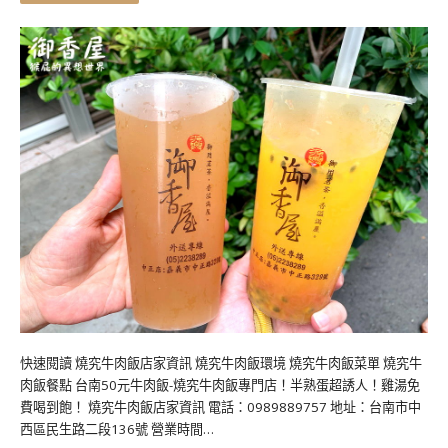
快速閱讀 燒究牛肉飯店家資訊 燒究牛肉飯環境 燒究牛肉飯菜單 燒究牛
肉飯餐點 台南50元牛肉飯-燒究牛肉飯專門店！半熟蛋超誘人！雞湯免
費喝到飽！ 燒究牛肉飯店家資訊 電話：0989889757 地址：台南市中
西區民生路二段136號 營業時間…