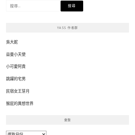
搜
尋
關
鍵
YASS 作者群
字:
吳大妮
益曼小天使
小可愛阿貴
跳躍的宅男
民宿女王芽月
猴屁的異想世界
彙整
彙