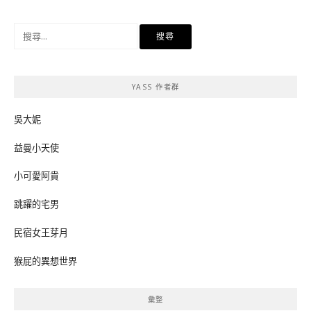
搜
尋
關
鍵
YASS 作者群
字:
吳大妮
益曼小天使
小可愛阿貴
跳躍的宅男
民宿女王芽月
猴屁的異想世界
彙整