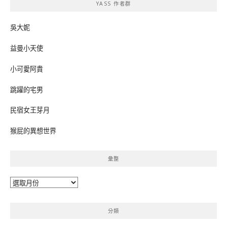
YASS 作者群
字:
吳大妮
益曼小天使
小可愛阿貴
跳躍的宅男
民宿女王芽月
猴屁的異想世界
彙整
彙
整
分類