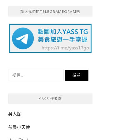
加入我們的TELEGRAMEGRAM吧
搜
尋
關
鍵
YASS 作者群
字:
吳大妮
益曼小天使