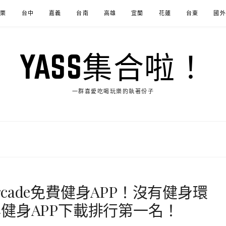
苗栗
台中
嘉義
台南
高雄
宜蘭
花蓮
台東
國外
YASS集合啦！
一群喜愛吃喝玩樂的執著份子
Arcade免費健身APP！沒有健身環
健身APP下載排行第一名！