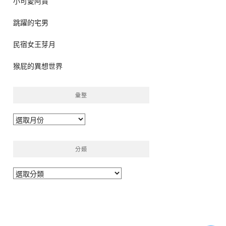
小可愛阿貴
跳躍的宅男
民宿女王芽月
猴屁的異想世界
彙整
彙
整
分類
分
類