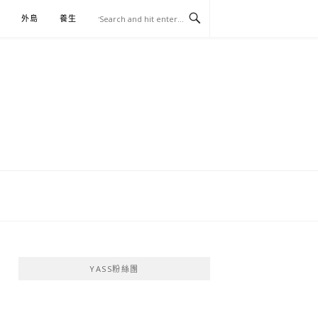
外島
養生
伴手禮
YASS粉絲團