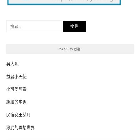
搜
尋
關
鍵
YASS 作者群
字:
吳大妮
益曼小天使
小可愛阿貴
跳躍的宅男
民宿女王芽月
猴屁的異想世界