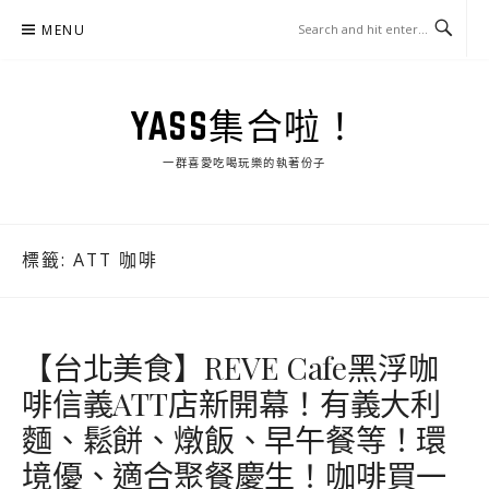
Skip
MENU
to
content
YASS集合啦！
一群喜愛吃喝玩樂的執著份子
標籤:
ATT 咖啡
【台北美食】REVE Cafe黑浮咖
啡信義ATT店新開幕！有義大利
麵、鬆餅、燉飯、早午餐等！環
境優、適合聚餐慶生！咖啡買一