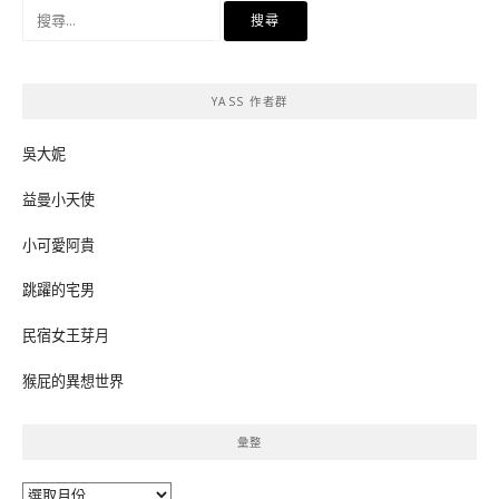
搜
尋
關
鍵
YASS 作者群
字:
吳大妮
益曼小天使
小可愛阿貴
跳躍的宅男
民宿女王芽月
猴屁的異想世界
彙整
彙