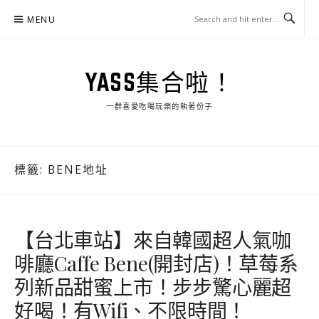
Skip
MENU
to
content
YASS集合啦！
一群喜愛吃喝玩樂的執著份子
標籤:
BENE地址
【台北車站】來自韓國超人氣咖
啡廳Caffe Bene(開封店)！草莓系
列新品甜蜜上市！步步驚心麗超
好喝！有Wifi、不限時間！