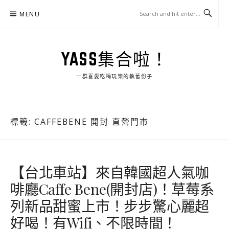
Skip
MENU
to
content
YASS集合啦！
一群喜愛吃喝玩樂的執著份子
標籤:
CAFFEBENE 開封 直營門市
【台北車站】來自韓國超人氣咖
啡廳Caffe Bene(開封店)！草莓系
列新品甜蜜上市！步步驚心麗超
好喝！有Wifi、不限時間！