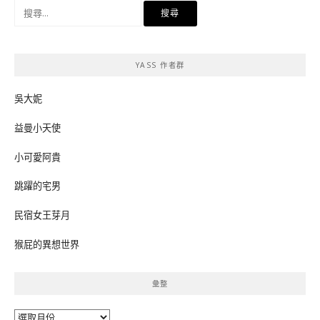
搜
尋
關
鍵
YASS 作者群
字:
吳大妮
益曼小天使
小可愛阿貴
跳躍的宅男
民宿女王芽月
猴屁的異想世界
彙整
彙