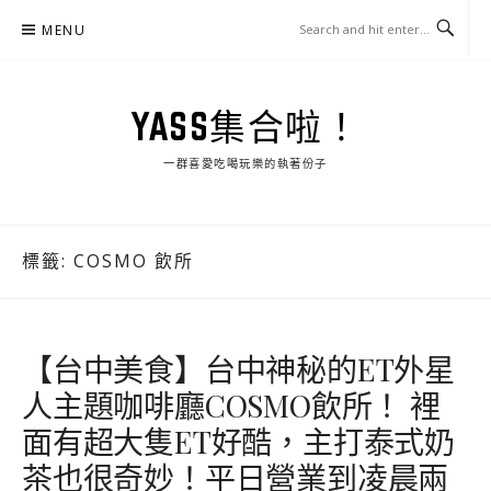
Skip
MENU
to
content
YASS集合啦！
一群喜愛吃喝玩樂的執著份子
標籤:
COSMO 飲所
【台中美食】台中神秘的ET外星
人主題咖啡廳COSMO飲所！ 裡
面有超大隻ET好酷，主打泰式奶
茶也很奇妙！平日營業到凌晨兩