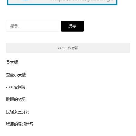
搜
尋
關
鍵
YASS 作者群
字:
吳大妮
益曼小天使
小可愛阿貴
跳躍的宅男
民宿女王芽月
猴屁的異想世界