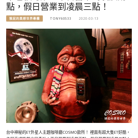
點，假日營業到凌晨三點！
猴屁的異想世界專欄
TONY60533
2020-03-13
台中神秘的ET外星人主題咖啡廳COSMO飲所！ 裡面有超大隻ET好酷，