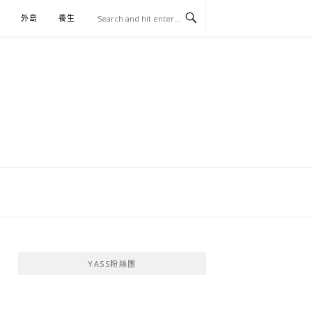
外島
養生
伴手禮
YASS粉絲團