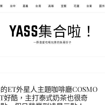
苗栗
台中
嘉義
台南
高雄
宜蘭
花蓮
台東
國外
YASS集合啦！
一群喜愛吃喝玩樂的執著份子
的ET外星人主題咖啡廳COSMO
ET好酷，主打泰式奶茶也很奇