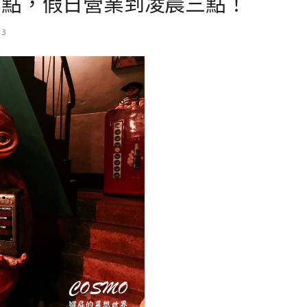
兩點，假日營業到凌晨三點！
13