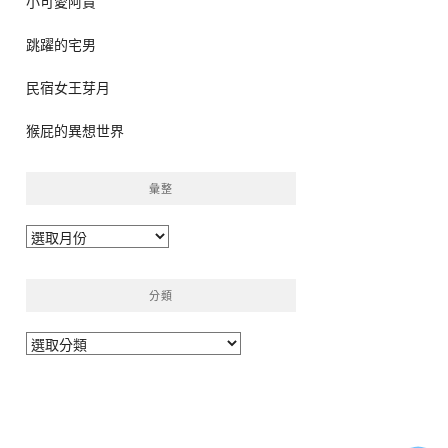
小可愛阿貴
跳躍的宅男
民宿女王芽月
猴屁的異想世界
彙整
彙
整
分類
分
類