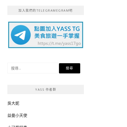
加入我們的TELEGRAMEGRAM吧
搜
尋
關
鍵
YASS 作者群
字:
吳大妮
益曼小天使