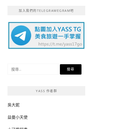
加入我們的TELEGRAMEGRAM吧
搜
尋
關
鍵
YASS 作者群
字:
吳大妮
益曼小天使