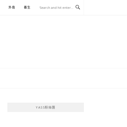
外島
養生
伴手禮
YASS粉絲團