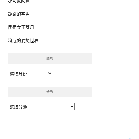
小可愛阿貴
跳躍的宅男
民宿女王芽月
猴屁的異想世界
彙整
彙
整
分類
分
類