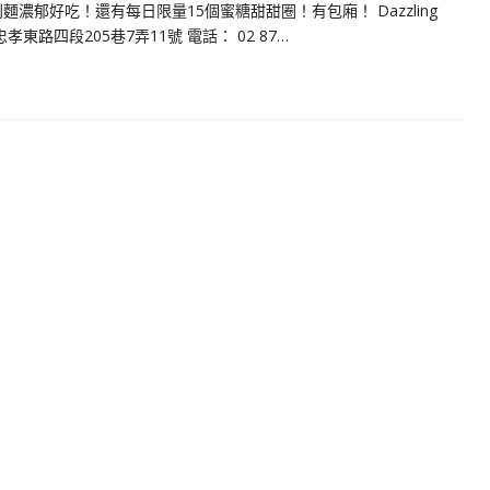
大利麵濃郁好吃！還有每日限量15個蜜糖甜甜圈！有包廂！ Dazzling
安區忠孝東路四段205巷7弄11號 電話： 02 87…