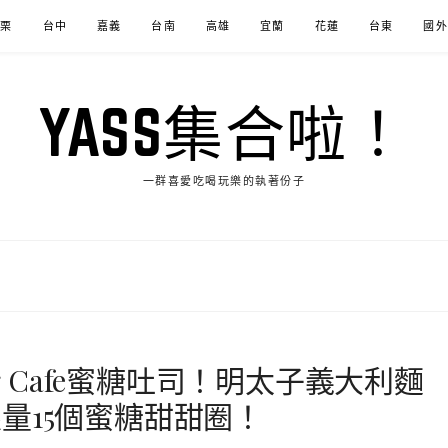
苗栗
台中
嘉義
台南
高雄
宜蘭
花蓮
台東
國外
YASS集合啦！
一群喜愛吃喝玩樂的執著份子
ng Cafe蜜糖吐司！明太子義大利麵
量15個蜜糖甜甜圈！