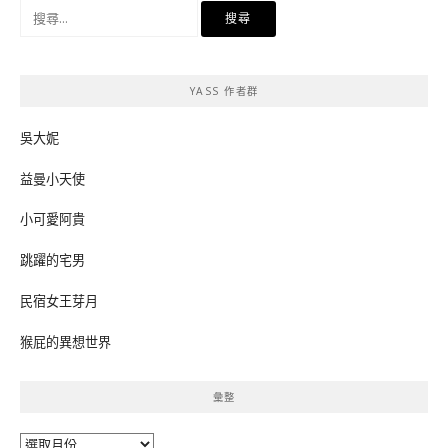
搜
尋
關
鍵
YASS 作者群
字:
吳大妮
益曼小天使
小可愛阿貴
跳躍的宅男
民宿女王芽月
猴屁的異想世界
彙整
彙