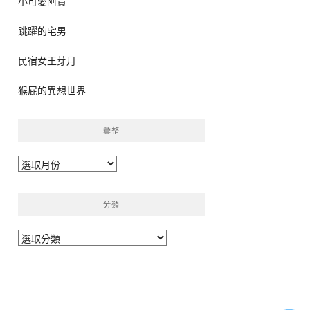
小可愛阿貴
跳躍的宅男
民宿女王芽月
猴屁的異想世界
彙整
彙
整
分類
分
類