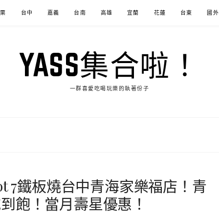
苗栗
台中
嘉義
台南
高雄
宜蘭
花蓮
台東
國外
YASS集合啦！
一群喜愛吃喝玩樂的執著份子
t 7鐵板燒台中青海家樂福店！青
吃到飽！當月壽星優惠！