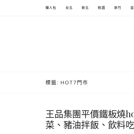
Skip
懶人包
台北
新北
桃園
新竹
to
content
標籤:
HOT7門市
王品集團平價鐵板燒ho
菜、豬油拌飯、飲料