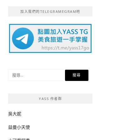
加入我們的TELEGRAMEGRAM吧
搜
尋
關
鍵
YASS 作者群
字:
吳大妮
益曼小天使