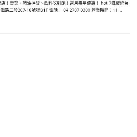
福店！青菜、豬油拌飯、飲料吃到飽！當月壽星優惠！ hot 7鐵板燒台
07-18號號B1F 電話： 04 2707 0300 營業時間：11:…