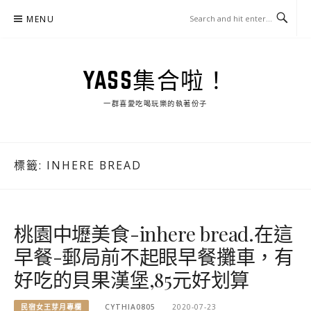
Skip
MENU
to
content
YASS集合啦！
一群喜愛吃喝玩樂的執著份子
標籤:
INHERE BREAD
桃園中壢美食-inhere bread.在這
早餐-郵局前不起眼早餐攤車，有
好吃的貝果漢堡,85元好划算
民宿女王芽月專欄
CYTHIA0805
2020-07-23