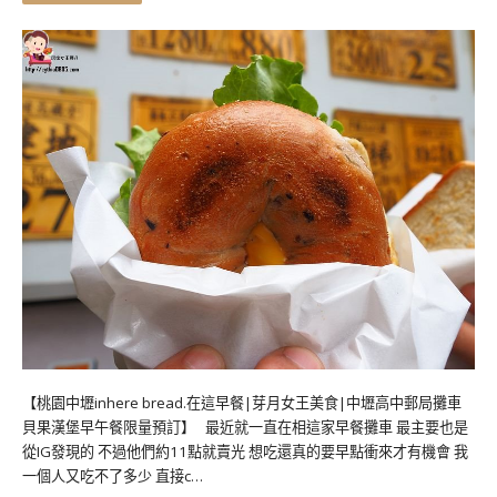
【桃園中壢inhere bread.在這早餐|芽月女王美食|中壢高中郵局攤車
貝果漢堡早午餐限量預訂】 最近就一直在相這家早餐攤車 最主要也是
從IG發現的 不過他們約11點就賣光 想吃還真的要早點衝來才有機會 我
一個人又吃不了多少 直接c…