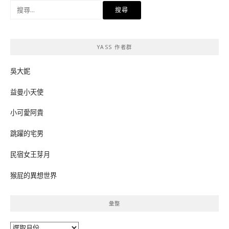
搜
尋
關
鍵
YASS 作者群
字:
吳大妮
益曼小天使
小可愛阿貴
跳躍的宅男
民宿女王芽月
猴屁的異想世界
彙整
彙