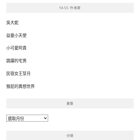
鍵
YASS 作者群
字:
吳大妮
益曼小天使
小可愛阿貴
跳躍的宅男
民宿女王芽月
猴屁的異想世界
彙整
彙
整
分類