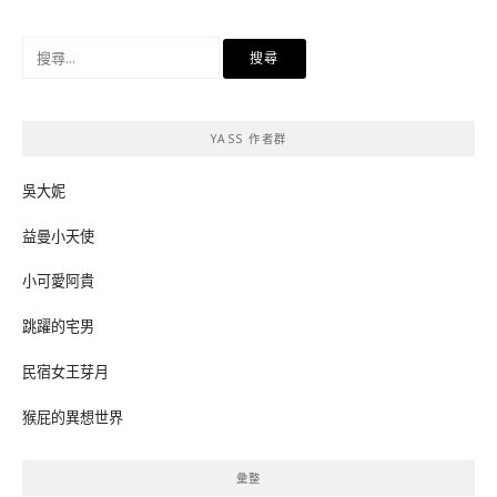
搜
尋
關
鍵
YASS 作者群
字:
吳大妮
益曼小天使
小可愛阿貴
跳躍的宅男
民宿女王芽月
猴屁的異想世界
彙整