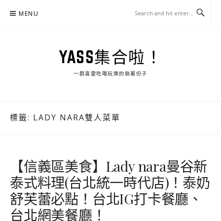
Skip
MENU
to
content
YASS集合啦！
一群喜愛吃喝玩樂的執著份子
標籤:
LADY NARA雙人菜單
【信義區美食】Lady nara曼谷新
泰式料理(台北統一時代店)！泰奶
舒芙蕾必點！台北IG打卡餐廳、
台北網美餐廳！