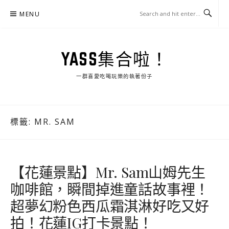
Skip
MENU
to
content
YASS集合啦！
一群喜愛吃喝玩樂的執著份子
標籤:
MR. SAM
【花蓮景點】Mr. Sam山姆先生
咖啡館，瞬間掉進童話故事裡！
超夢幻粉色西瓜霜淇淋好吃又好
拍！花蓮IG打卡景點！