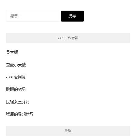
搜
尋
關
鍵
YASS 作者群
字:
吳大妮
益曼小天使
小可愛阿貴
跳躍的宅男
民宿女王芽月
猴屁的異想世界
彙整