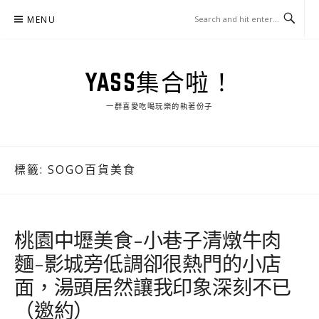
Skip
MENU
to
content
YASS集合啦！
一群喜愛吃喝玩樂的執著份子
標籤:
SOGO百貨美食
桃園中壢美食-小巷子清燉牛肉
麵-影城旁低調卻很熱門的小店
面，湯頭居然讓我印象深刻不已
（邀約）