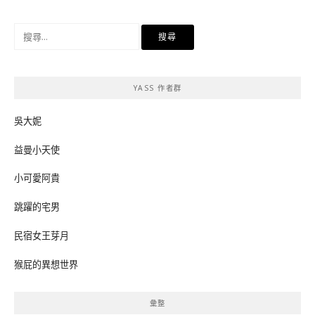
搜
尋
關
鍵
YASS 作者群
字:
吳大妮
益曼小天使
小可愛阿貴
跳躍的宅男
民宿女王芽月
猴屁的異想世界
彙整