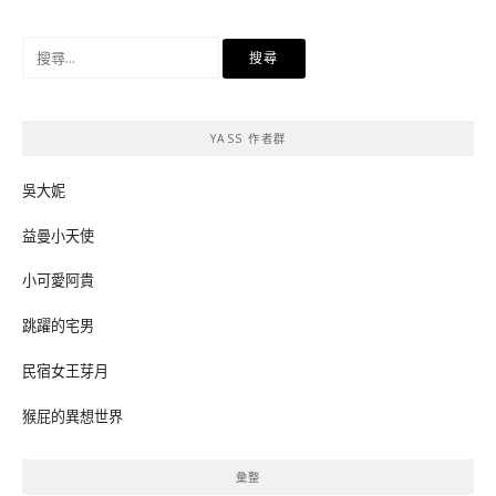
搜
尋
關
鍵
YASS 作者群
字:
吳大妮
益曼小天使
小可愛阿貴
跳躍的宅男
民宿女王芽月
猴屁的異想世界
彙整