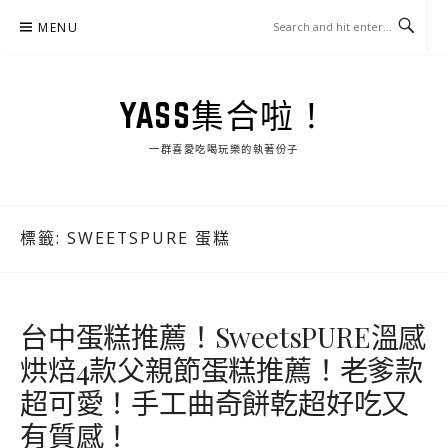
Skip
MENU
to
content
YASS集合啦！
一群喜愛吃喝玩樂的執著份子
標籤:
SWEETSPURE 蛋糕
台中蛋糕推薦！SweetsPURE溫感
烘焙4款父親節蛋糕推薦！老爹款
超可愛！手工曲奇餅乾超好吃又
有質感！